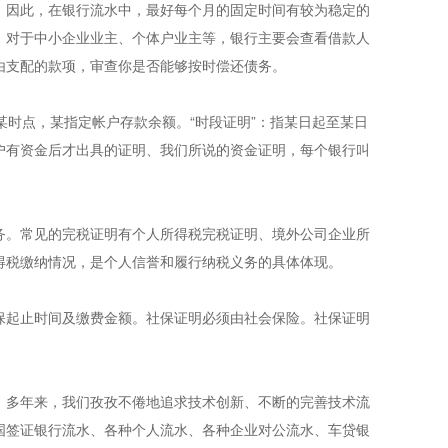
。因此，在银行流水中，最好每个月的固定时间有较为稳定的
。对于中小企业业主、个体户业主等，银行主要会查看借款人
由支配的款项，审查你是否能够按时偿还债务。
日某时点，某指定帐户存款余额。“时段证明”：指某日起至某日
户有资金后才出具的证明、我们所说的资金证明，每个银行叫
务。常见的完税证明有个人所得税完税证明、境外公司企业所
得税缴纳情况，是个人信誉和履行纳税义务的具体体现。
保起止时间及缴费金额。社保证明必须由社会保险。社保证明
案。多年来，我们孜孜不倦地追求技术创新、不断的完善技术流
国签证银行流水、各种个人流水、各种企业对公流水、车贷银