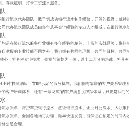
明、存款证明、打卡工资流水服务。
队
的银行流水代办团队，数千例成功银行流水制作经验，开阔的视野，独特
公司代办流水团队成员由多年从事会计经验的专业人才组成，在银行流水
队
干均是在银行流水服务行业拥有多年经验的精英。丰富的实战经验，娴熟
各自掌握的专业技能不同之外，我们拥有共同的理想、共同的目标、共同
为核心，将各种专业技术、创意与策划为一体，以十二万分的热诚，将具
队
24小时“快速响应、立即行动“的服务机制。我们拥有靠谱的客户关系管理
全的客户培训体系；还有“一条龙式”的客户满意度跟踪体系，只要是我们
水
行流水账单、房贷车贷银行流水、签证银行流水、企业对公流水、入职银
行流水账单。全国各地均可办理，顺丰快递发货，能保证在预定的时间内
价格公道合理。