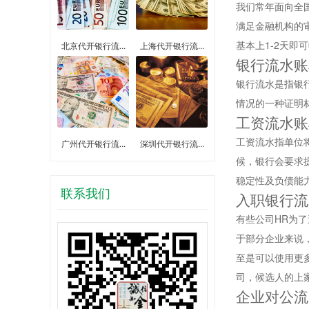
我们常年面向全
满足金融机构的
基本上1-2天即
北京代开银行流...
上海代开银行流...
银行流水账
银行流水是指银
情况的一种证明
工资流水账
工资流水指单位
广州代开银行流...
深圳代开银行流...
候，银行会要求
稳定性及负债能
联系我们
入职银行流
有些公司HR为
于部分企业来说
至是可以使用更
司，候选人的上家
企业对公流