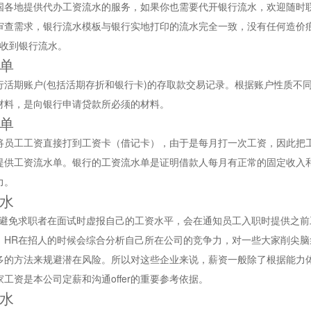
国各地提供代办工资流水的服务，如果你也需要代开银行流水，欢迎随时
审查需求，银行流水模板与银行实地打印的流水完全一致，没有任何造价
可收到银行流水。
单
行活期账户(包括活期存折和银行卡)的存取款交易记录。根据账户性质不
材料，是向银行申请贷款所必须的材料。
单
将员工工资直接打到工资卡（借记卡），由于是每月打一次工资，因此把
提供工资流水单。银行的工资流水单是证明借款人每月有正常的固定收入
力。
水
了避免求职者在面试时虚报自己的工资水平，会在通知员工入职时提供之
，HR在招人的时候会综合分析自己所在公司的竞争力，对一些大家削尖
多的方法来规避潜在风险。所以对这些企业来说，薪资一般除了根据能力
工资是本公司定薪和沟通offer的重要参考依据。
水