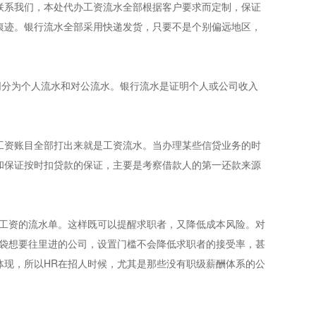
联系我们，本处代办工资流水全部根据客户要求而定制，保证
痕迹。银行流水全部采用快递发货，只要不是个别偏远地区，
同分为个人流水和对公流水。银行流水是证明个人或公司收入
工资账目全部打出来就是工资流水。当办理某些信贷业务的时
和保证按时扣贷款的保证，主要是考察借款人的第一还款来源
前工资的流水单。这样既可以提醒求职者，又降低成本风险。对
脑袋想要往里进的公司，设置门槛不会降低求职者的接受率，甚
体现，所以HR在招人时候，尤其是那些没有职级薪酬体系的公