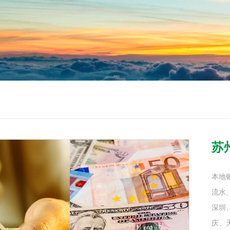
苏
本地银
流水
深圳
庆、