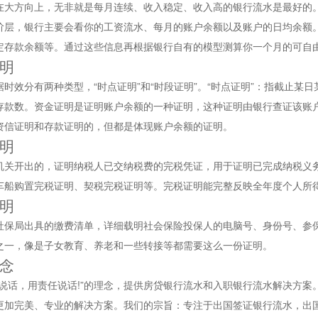
在大方向上，无非就是每月连续、收入稳定、收入高的银行流水是最好的
阶层，银行主要会看你的工资流水、每月的账户余额以及账户的日均余额
定存款余额等。通过这些信息再根据银行自有的模型测算你一个月的可自
明
时效分有两种类型，“时点证明”和“时段证明”。“时点证明”：指截止某
存款数。资金证明是证明账户余额的一种证明，这种证明由银行查证该账
资信证明和存款证明的，但都是体现账户余额的证明。
明
机关开出的，证明纳税人已交纳税费的完税凭证，用于证明已完成纳税义
车船购置完税证明、契税完税证明等。完税证明能完整反映全年度个人所
明
社保局出具的缴费清单，详细载明社会保险投保人的电脑号、身份号、参
之一，像是子女教育、养老和一些转接等都需要这么一份证明。
念
术说话，用责任说话!”的理念，提供房贷银行流水和入职银行流水解决方
更加完美、专业的解决方案。我们的宗旨：专注于出国签证银行流水，出