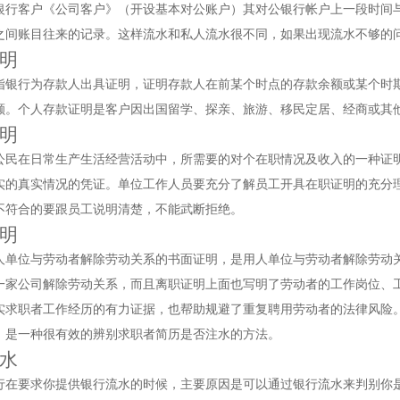
银行客户《公司客户》（开设基本对公账户）其对公银行帐户上一段时间
之间账目往来的记录。这样流水和私人流水很不同，如果出现流水不够的
明
指银行为存款人出具证明，证明存款人在前某个时点的存款余额或某个时
额。个人存款证明是客户因出国留学、探亲、旅游、移民定居、经商或其
明
公民在日常生产生活经营活动中，所需要的对个在职情况及收入的一种证
实的真实情况的凭证。单位工作人员要充分了解员工开具在职证明的充分
不符合的要跟员工说明清楚，不能武断拒绝。
明
人单位与劳动者解除劳动关系的书面证明，是用人单位与劳动者解除劳动
一家公司解除劳动关系，而且离职证明上面也写明了劳动者的工作岗位、
实求职者工作经历的有力证据，也帮助规避了重复聘用劳动者的法律风险
，是一种很有效的辨别求职者简历是否注水的方法。
水
行在要求你提供银行流水的时候，主要原因是可以通过银行流水来判别你