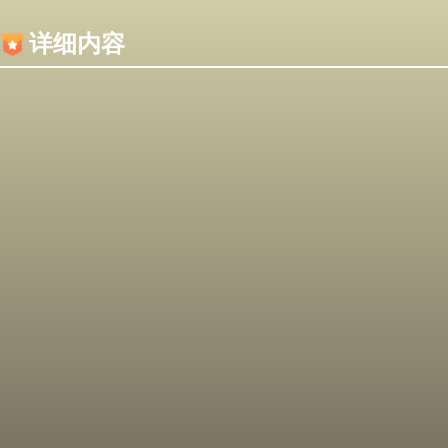
内容加载失败，可能是你的浏览器屏蔽了JS脚本！
详细内容