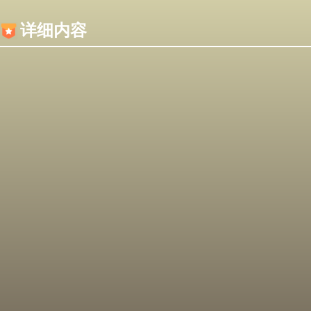
内容加载失败，可能是你的浏览器屏蔽了JS脚本！
详细内容