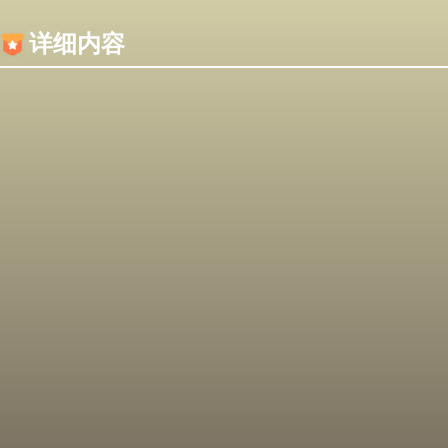
内容加载失败，可能是你的浏览器屏蔽了JS脚本！
详细内容