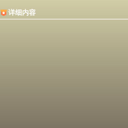
内容加载失败，可能是你的浏览器屏蔽了JS脚本！
详细内容