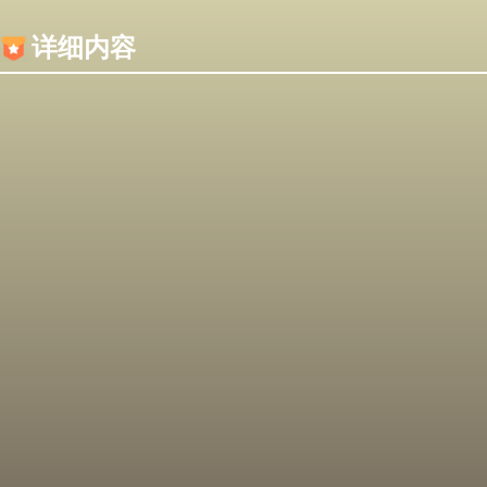
内容加载失败，可能是你的浏览器屏蔽了JS脚本！
详细内容