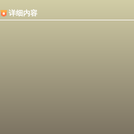
内容加载失败，可能是你的浏览器屏蔽了JS脚本！
详细内容