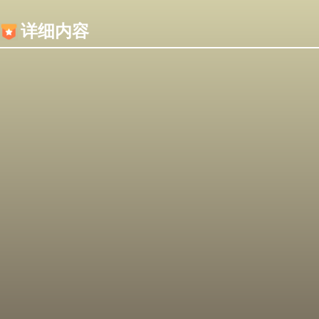
内容加载失败，可能是你的浏览器屏蔽了JS脚本！
详细内容