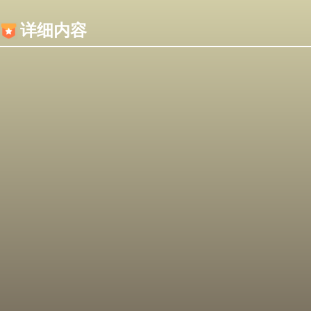
内容加载失败，可能是你的浏览器屏蔽了JS脚本！
详细内容