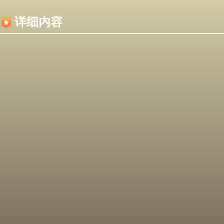
内容加载失败，可能是你的浏览器屏蔽了JS脚本！
详细内容