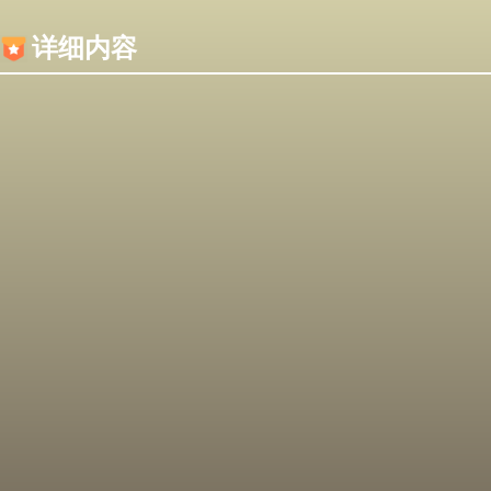
内容加载失败，可能是你的浏览器屏蔽了JS脚本！
详细内容