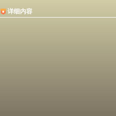
内容加载失败，可能是你的浏览器屏蔽了JS脚本！
详细内容