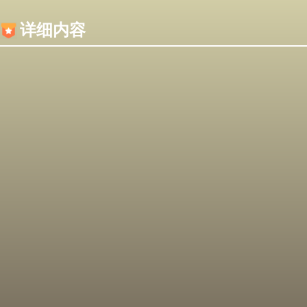
内容加载失败，可能是你的浏览器屏蔽了JS脚本！
详细内容