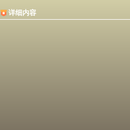
内容加载失败，可能是你的浏览器屏蔽了JS脚本！
详细内容