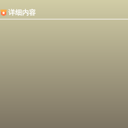
内容加载失败，可能是你的浏览器屏蔽了JS脚本！
详细内容