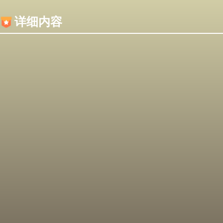
内容加载失败，可能是你的浏览器屏蔽了JS脚本！
详细内容