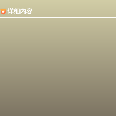
内容加载失败，可能是你的浏览器屏蔽了JS脚本！
详细内容