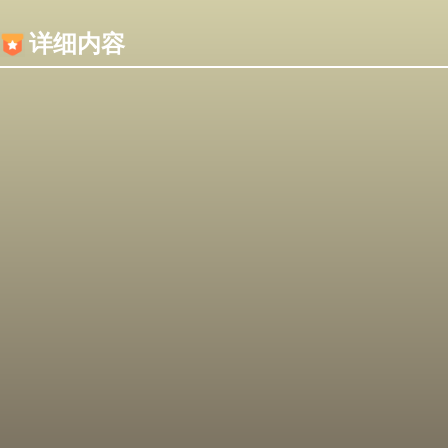
内容加载失败，可能是你的浏览器屏蔽了JS脚本！
详细内容