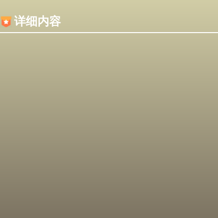
内容加载失败，可能是你的浏览器屏蔽了JS脚本！
详细内容