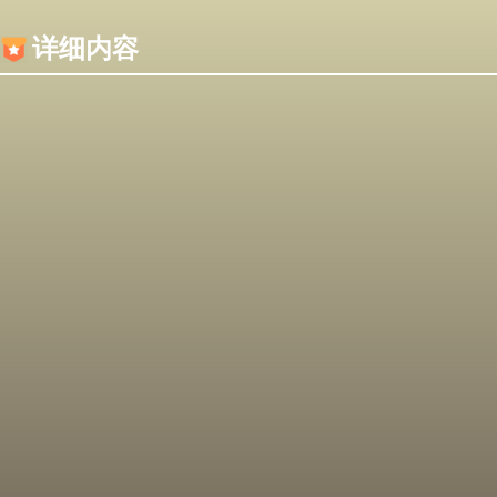
内容加载失败，可能是你的浏览器屏蔽了JS脚本！
详细内容