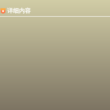
内容加载失败，可能是你的浏览器屏蔽了JS脚本！
详细内容