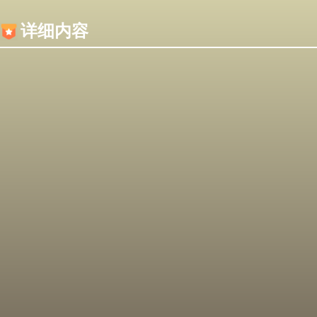
内容加载失败，可能是你的浏览器屏蔽了JS脚本！
详细内容