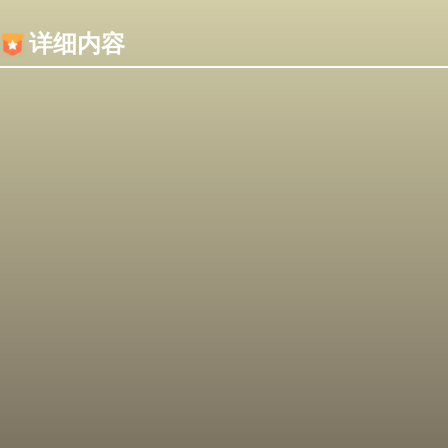
内容加载失败，可能是你的浏览器屏蔽了JS脚本！
详细内容