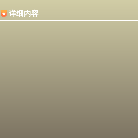
内容加载失败，可能是你的浏览器屏蔽了JS脚本！
详细内容