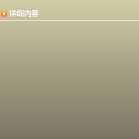
内容加载失败，可能是你的浏览器屏蔽了JS脚本！
详细内容