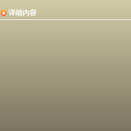
内容加载失败，可能是你的浏览器屏蔽了JS脚本！
详细内容