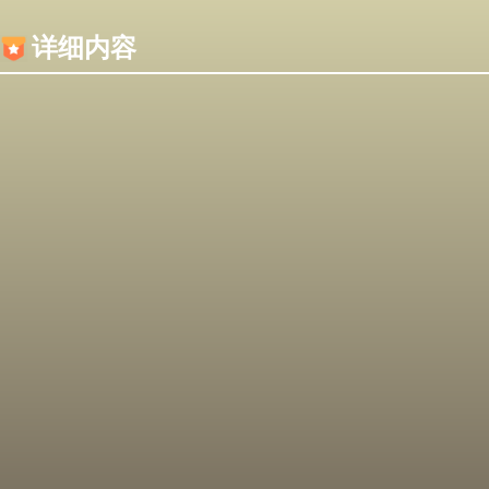
内容加载失败，可能是你的浏览器屏蔽了JS脚本！
详细内容