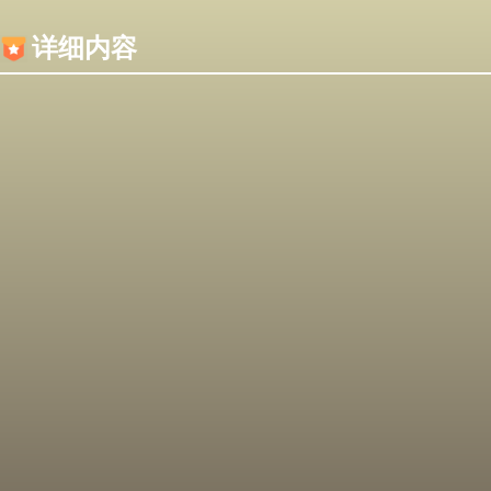
内容加载失败，可能是你的浏览器屏蔽了JS脚本！
详细内容