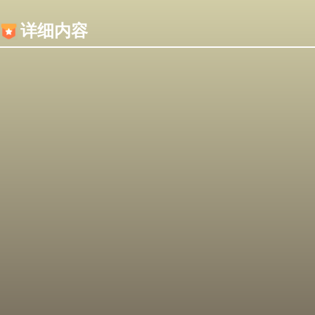
内容加载失败，可能是你的浏览器屏蔽了JS脚本！
详细内容