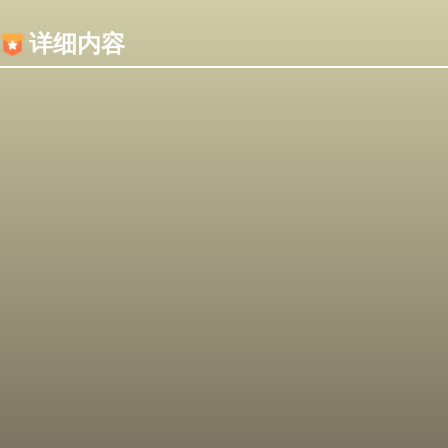
内容加载失败，可能是你的浏览器屏蔽了JS脚本！
详细内容