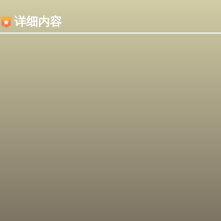
内容加载失败，可能是你的浏览器屏蔽了JS脚本！
详细内容