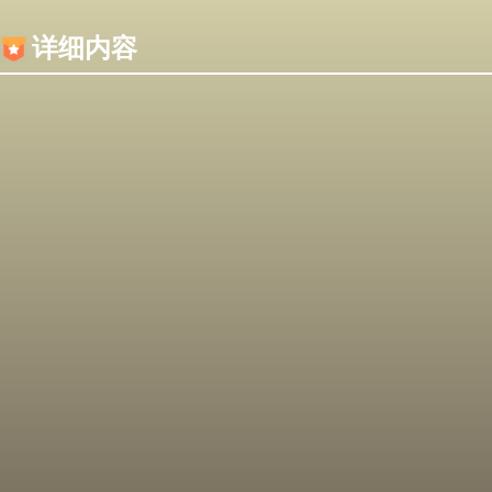
内容加载失败，可能是你的浏览器屏蔽了JS脚本！
详细内容