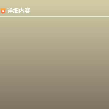
内容加载失败，可能是你的浏览器屏蔽了JS脚本！
详细内容