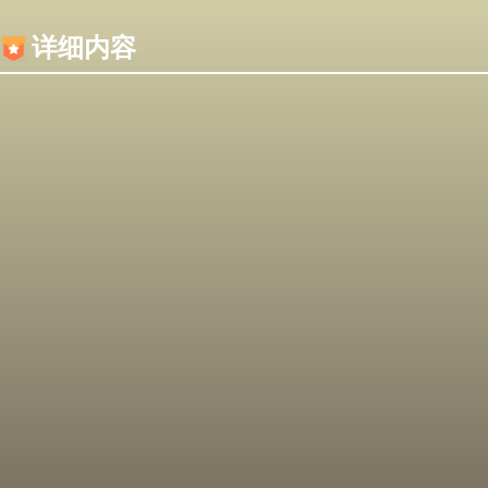
内容加载失败，可能是你的浏览器屏蔽了JS脚本！
详细内容