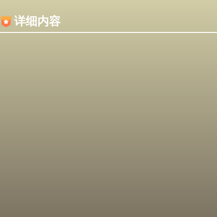
内容加载失败，可能是你的浏览器屏蔽了JS脚本！
详细内容