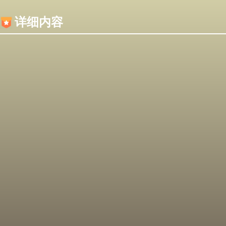
内容加载失败，可能是你的浏览器屏蔽了JS脚本！
详细内容