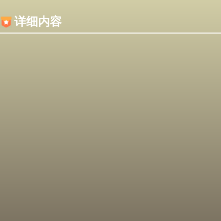
内容加载失败，可能是你的浏览器屏蔽了JS脚本！
详细内容