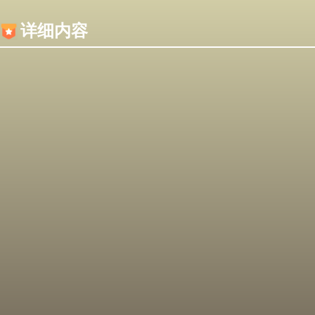
内容加载失败，可能是你的浏览器屏蔽了JS脚本！
详细内容