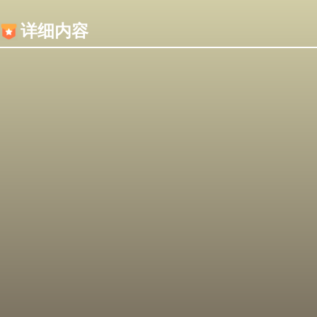
内容加载失败，可能是你的浏览器屏蔽了JS脚本！
详细内容