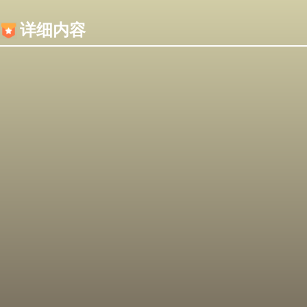
内容加载失败，可能是你的浏览器屏蔽了JS脚本！
详细内容