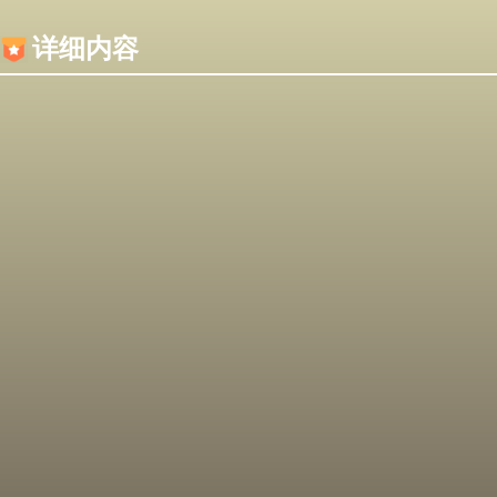
内容加载失败，可能是你的浏览器屏蔽了JS脚本！
详细内容