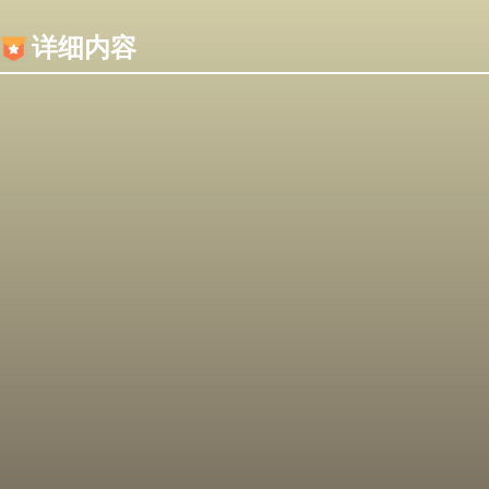
内容加载失败，可能是你的浏览器屏蔽了JS脚本！
详细内容