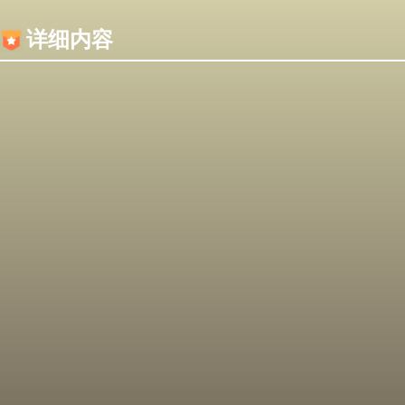
内容加载失败，可能是你的浏览器屏蔽了JS脚本！
详细内容