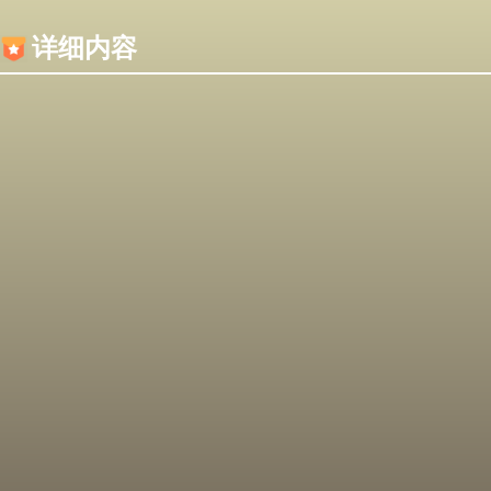
内容加载失败，可能是你的浏览器屏蔽了JS脚本！
详细内容