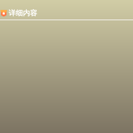
内容加载失败，可能是你的浏览器屏蔽了JS脚本！
详细内容