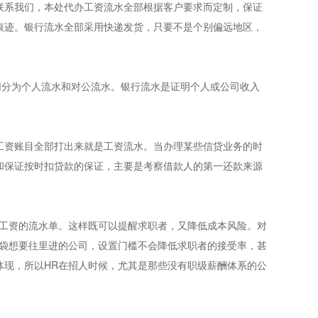
联系我们，本处代办工资流水全部根据客户要求而定制，保证
痕迹。银行流水全部采用快递发货，只要不是个别偏远地区，
同分为个人流水和对公流水。银行流水是证明个人或公司收入
工资账目全部打出来就是工资流水。当办理某些信贷业务的时
和保证按时扣贷款的保证，主要是考察借款人的第一还款来源
前工资的流水单。这样既可以提醒求职者，又降低成本风险。对
脑袋想要往里进的公司，设置门槛不会降低求职者的接受率，甚
体现，所以HR在招人时候，尤其是那些没有职级薪酬体系的公