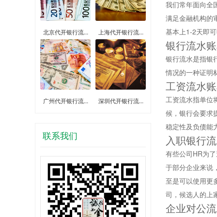
我们常年面向全
满足金融机构的
基本上1-2天即
北京代开银行流...
上海代开银行流...
银行流水账
银行流水是指银
情况的一种证明
工资流水账
工资流水指单位
广州代开银行流...
深圳代开银行流...
候，银行会要求
稳定性及负债能
联系我们
入职银行流
有些公司HR为
于部分企业来说
至是可以使用更
司，候选人的上家
企业对公流