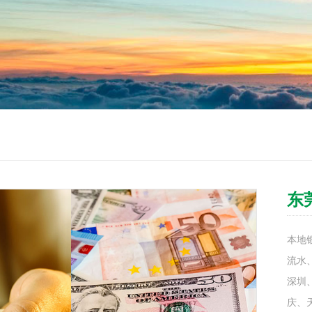
东
本地银
流水
深圳
庆、