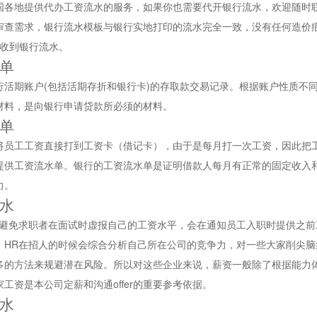
国各地提供代办工资流水的服务，如果你也需要代开银行流水，欢迎随时
审查需求，银行流水模板与银行实地打印的流水完全一致，没有任何造价
可收到银行流水。
单
行活期账户(包括活期存折和银行卡)的存取款交易记录。根据账户性质不
材料，是向银行申请贷款所必须的材料。
单
将员工工资直接打到工资卡（借记卡），由于是每月打一次工资，因此把
提供工资流水单。银行的工资流水单是证明借款人每月有正常的固定收入
力。
水
了避免求职者在面试时虚报自己的工资水平，会在通知员工入职时提供之
，HR在招人的时候会综合分析自己所在公司的竞争力，对一些大家削尖
多的方法来规避潜在风险。所以对这些企业来说，薪资一般除了根据能力
工资是本公司定薪和沟通offer的重要参考依据。
水