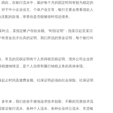
。因此，在银行流水中，最好每个月的固定时间有较为稳定的
。对于中小企业业主、个体户业主等，银行主要会查看借款人
由支配的款项，审查你是否能够按时偿还债务。
日某时点，某指定帐户存款余额。“时段证明”：指某日起至某日
户有资金后才出具的证明、我们所说的资金证明，每个银行叫
务。常见的完税证明有个人所得税完税证明、境外公司企业所
得税缴纳情况，是个人信誉和履行纳税义务的具体体现。
保起止时间及缴费金额。社保证明必须由社会保险。社保证明
案。多年来，我们孜孜不倦地追求技术创新、不断的完善技术流
国签证银行流水、各种个人流水、各种企业对公流水、车贷银