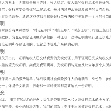
在大方向上，无非就是每月连续、收入稳定、收入高的银行流水是最好的
阶层，银行主要会看你的工资流水、每月的账户余额以及账户的日均余额
定存款余额等。通过这些信息再根据银行自有的模型测算你一个月的可自
明
时效分有两种类型，“时点证明”和“时段证明”。“时点证明”：指截止某
存款数。资金证明是证明账户余额的一种证明，这种证明由银行查证该账
资信证明和存款证明的，但都是体现账户余额的证明。
明
机关开出的，证明纳税人已交纳税费的完税凭证，用于证明已完成纳税义
车船购置完税证明、契税完税证明等。完税证明能完整反映全年度个人所
明
社保局出具的缴费清单，详细载明社会保险投保人的电脑号、身份号、参
之一，像是子女教育、养老和一些转接等都需要这么一份证明。
念
术说话，用责任说话!”的理念，提供房贷银行流水和入职银行流水解决方
更加完美、专业的解决方案。我们的宗旨：专注于出国签证银行流水，出