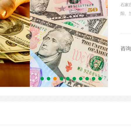
石家
阳、
咨询