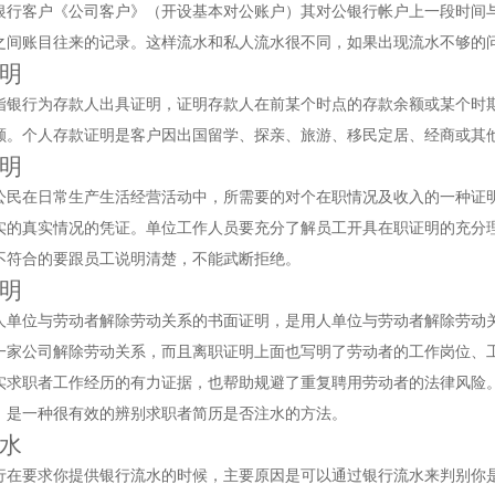
银行客户《公司客户》（开设基本对公账户）其对公银行帐户上一段时间
之间账目往来的记录。这样流水和私人流水很不同，如果出现流水不够的
明
指银行为存款人出具证明，证明存款人在前某个时点的存款余额或某个时
额。个人存款证明是客户因出国留学、探亲、旅游、移民定居、经商或其
明
公民在日常生产生活经营活动中，所需要的对个在职情况及收入的一种证
实的真实情况的凭证。单位工作人员要充分了解员工开具在职证明的充分
不符合的要跟员工说明清楚，不能武断拒绝。
明
人单位与劳动者解除劳动关系的书面证明，是用人单位与劳动者解除劳动
一家公司解除劳动关系，而且离职证明上面也写明了劳动者的工作岗位、
实求职者工作经历的有力证据，也帮助规避了重复聘用劳动者的法律风险
，是一种很有效的辨别求职者简历是否注水的方法。
水
行在要求你提供银行流水的时候，主要原因是可以通过银行流水来判别你